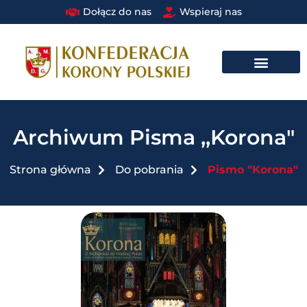
Dołącz do nas
Wspieraj nas
DRUŻYNA BRAUNA W STRUKTURACH PAŃSTWOWYCH I SAMORZĄDOWYCH​
Archiwum Pisma ,,Korona"
Strona główna
Do pobrania
Pismo "Korona"