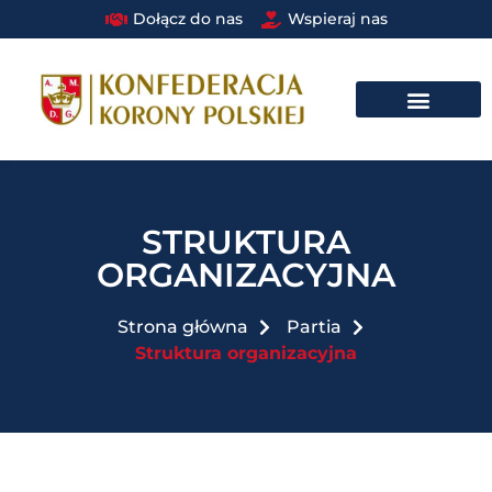
Dołącz do nas
Wspieraj nas
DRUŻYNA BRAUNA W STRUKTURACH PAŃSTWOWYCH I SAMORZĄDOWYCH​
STRUKTURA
ORGANIZACYJNA
Strona główna
Partia
Struktura organizacyjna