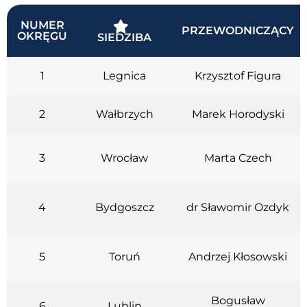
NUMER
PRZEWODNICZĄCY
OKRĘGU
SIEDZIBA
1
Legnica
Krzysztof Figura
2
Wałbrzych
Marek Horodyski
3
Wrocław
Marta Czech
4
Bydgoszcz
dr Sławomir Ozdyk
5
Toruń
Andrzej Kłosowski
Bogusław
6
Lublin