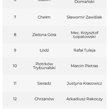
Domański
7
Chełm
Sławomir Zawiślak
Mec. Krzysztof
8
Zielona Góra
Łopatowski
9
Łódź
Rafał Tuleja
Piotrków
10
Marcin Pietras
Trybunalski
11
Sieradz
Justyna Krasowicz
12
Chrzanów
Arkadiusz Rakoczy