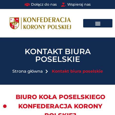
Dołącz do nas
Wspieraj nas
DRUŻYNA BRAUNA W STRUKTURACH PAŃSTWOWYCH I SAMORZĄDOWYCH​
KONTAKT BIURA
POSELSKIE
Strona główna
Kontakt biura poselskie
BIURO KOŁA POSELSKIEGO
KONFEDERACJA KORONY