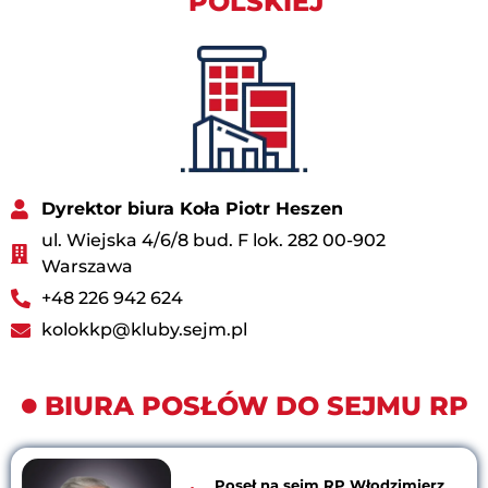
POLSKIEJ
Dyrektor biura Koła Piotr Heszen
ul. Wiejska 4/6/8 bud. F lok. 282 00-902
Warszawa
+48 226 942 624
kolokkp@kluby.sejm.pl
BIURA POSŁÓW DO SEJMU RP
Poseł na sejm RP Włodzimierz