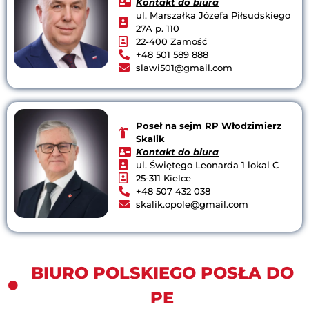
Kontakt do biura
ul. Marszałka Józefa Piłsudskiego
27A p. 110
22-400 Zamość
+48 501 589 888
slawi501@gmail.com
Poseł na sejm RP Włodzimierz
Skalik
Kontakt do biura
ul. Świętego Leonarda 1 lokal C
25-311 Kielce
+48 507 432 038
skalik.opole@gmail.com
BIURO POLSKIEGO POSŁA DO
PE