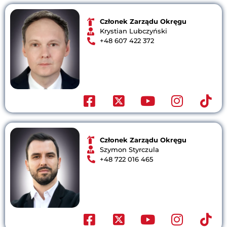
Członek Zarządu Okręgu
Krystian Lubczyński
+48 607 422 372
Członek Zarządu Okręgu
Szymon Styrczula
+48 ⁨722 016 465⁩