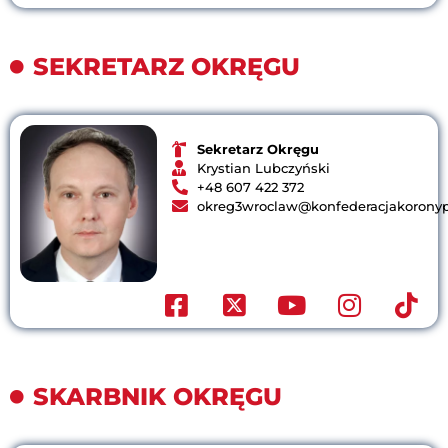
SEKRETARZ OKRĘGU
Sekretarz Okręgu
Krystian Lubczyński
+48 607 422 372
okreg3wroclaw@konfederacjakoronypo
SKARBNIK OKRĘGU