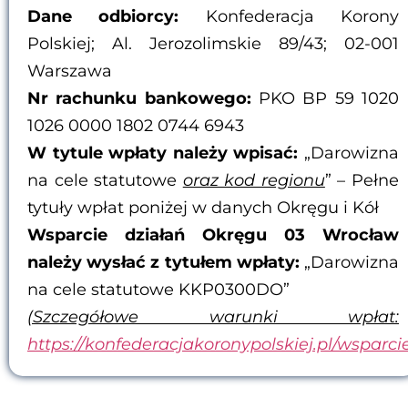
Dane odbiorcy:
Konfederacja Korony
Polskiej; Al. Jerozolimskie 89/43; 02-001
Warszawa
Nr rachunku bankowego:
PKO BP 59 1020
1026 0000 1802 0744 6943
W tytule wpłaty należy wpisać:
„Darowizna
na cele statutowe
oraz kod regionu
” – Pełne
tytuły wpłat poniżej w danych Okręgu i Kół
Wsparcie działań Okręgu 03 Wrocław
należy wysłać z tytułem wpłaty:
„Darowizna
na cele statutowe KKP0300DO”
(Szczegółowe warunki wpłat:
https://konfederacjakoronypolskiej.pl/wsparci