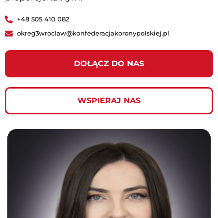
+48 505 410 082
okreg3wroclaw@konfederacjakoronypolskiej.pl
DOŁĄCZ DO NAS
WSPIERAJ NAS