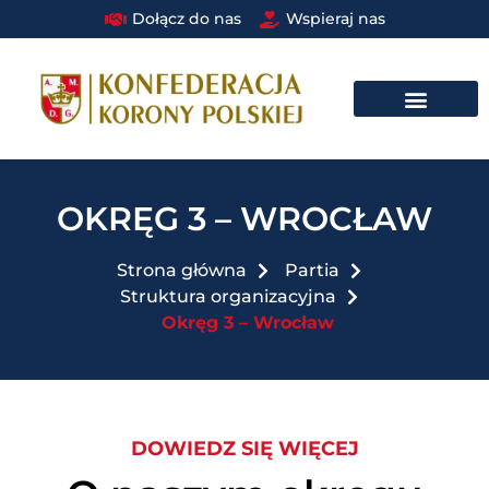
Dołącz do nas
Wspieraj nas
DRUŻYNA BRAUNA W STRUKTURACH PAŃSTWOWYCH I SAMORZĄDOWYCH​
OKRĘG 3 – WROCŁAW
Strona główna
Partia
Struktura organizacyjna
Okręg 3 – Wrocław
DOWIEDZ SIĘ WIĘCEJ