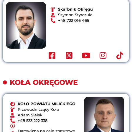
Skarbnik Okręgu
Szymon Styrczula
+48 ⁨722 016 465⁩
KOŁA OKRĘGOWE
KOŁO POWIATU MILICKIEGO
Przewodniczący Koła
Adam Sielski
+48 533 222 338
Darowizna na cele statutowe