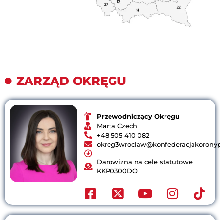
ZARZĄD OKRĘGU
Przewodniczący Okręgu
Marta Czech
+48 505 410 082
okreg3wroclaw@konfederacjakoronypo
Darowizna na cele statutowe
KKP0300DO​