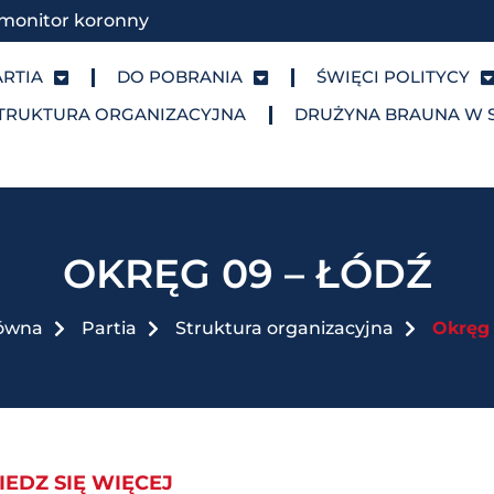
monitor koronny
ARTIA
DO POBRANIA
ŚWIĘCI POLITYCY
TRUKTURA ORGANIZACYJNA
DRUŻYNA BRAUNA W 
OKRĘG 09 – ŁÓDŹ
łówna
Partia
Struktura organizacyjna
Okręg 
EDZ SIĘ WIĘCEJ