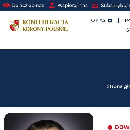
Dołącz do nas
Wspieraj nas
Subskrybuj 
O NAS
P
S
Strona g
DOWI