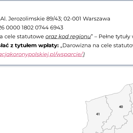
 Al. Jerozolimskie 89/43; 02-001 Warszawa
26 0000 1802 0744 6943
a cele statutowe
oraz kod regionu
” – Pełne tytuł
łać z tytułem wpłaty:
„Darowizna na cele statu
acjakoronypolskiej.pl/wsparcie/
)