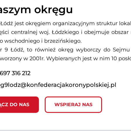
aszym okręgu
Łódź jest okręgiem organizacyjnym struktur lokal
ęści centralnej woj. Łódzkiego i obejmuje obsza
o wschodniego i brzezińskiego.
r 9 Łódź, to również okręg wyborczy do Sejmu 
tworzony w 2001r. Wybieranych jest w nim 10 pos
697 316 212
g9lodz@konfederacjakoronypolskiej.pl
ĄCZ DO NAS
WSPIERAJ NAS