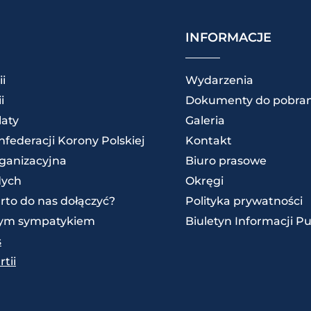
INFORMACJE
ii
Wydarzenia
i
Dokumenty do pobran
laty
Galeria
federacji Korony Polskiej
Kontakt
rganizacyjna
Biuro prasowe
dych
Okręgi
rto do nas dołączyć?
Polityka prywatności
zym sympatykiem
Biuletyn Informacji Pu
s
tii