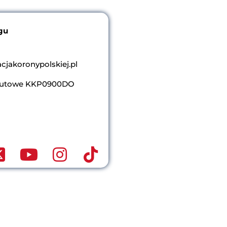
gu
jakoronypolskiej.pl
atutowe KKP0900DO