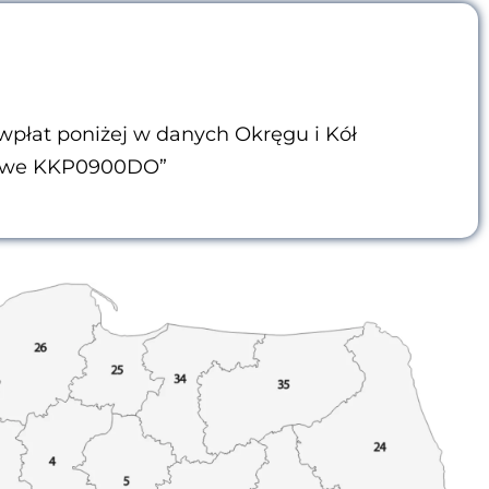
y wpłat poniżej w danych Okręgu i Kół
towe KKP0900DO”