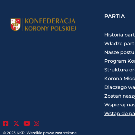
PARTIA
Historia part
Władze parti
Nasze postu
Program Kon
Struktura o
Korona Mło
Dlaczego wa
Zostań nas
Wspieraj na
Wstąp do par
.
.
.
© 2023 KKP. Wszelkie prawa zastrzeżone.