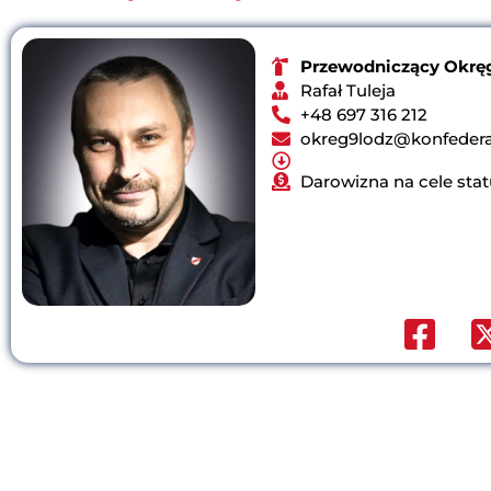
Przewodniczący Okrę
Rafał Tuleja
+48 697 316 212
okreg9lodz@konfederac
Darowizna na cele st