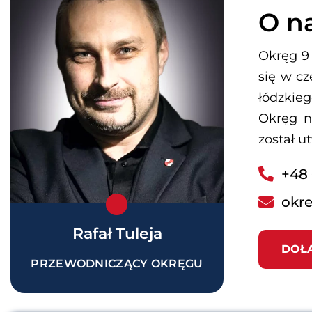
O n
Okręg 9 
się w cz
łódzkieg
Okręg n
został u
+48 
okre
Rafał Tuleja
DOŁ
PRZEWODNICZĄCY OKRĘGU