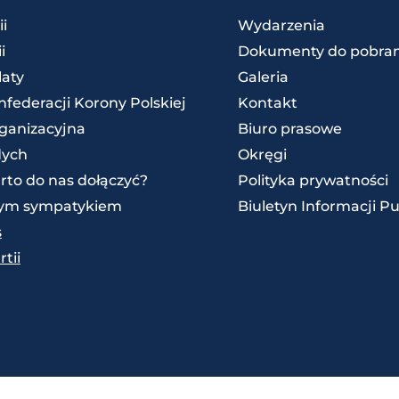
ii
Wydarzenia
i
Dokumenty do pobran
laty
Galeria
federacji Korony Polskiej
Kontakt
rganizacyjna
Biuro prasowe
dych
Okręgi
rto do nas dołączyć?
Polityka prywatności
zym sympatykiem
Biuletyn Informacji Pu
s
tii