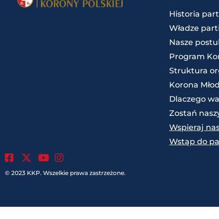
Historia part
Władze parti
Nasze postu
Program Kon
Struktura o
Korona Mło
Dlaczego wa
Zostań nas
Wspieraj na
Wstąp do par
.
.
.
© 2023 KKP. Wszelkie prawa zastrzeżone.