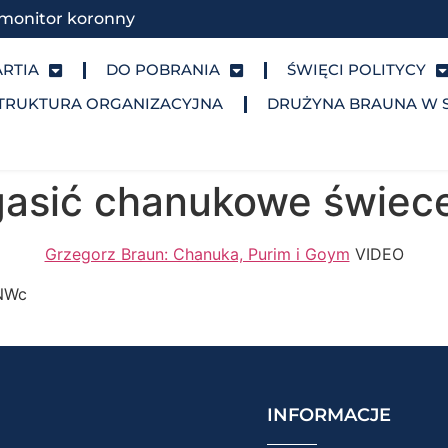
monitor koronny
ARTIA
DO POBRANIA
ŚWIĘCI POLITYCY
TRUKTURA ORGANIZACYJNA
DRUŻYNA BRAUNA W 
gasić chanukowe świec
Grzegorz Braun: Chanuka, Purim i Goym
VIDEO
8NWc
INFORMACJE