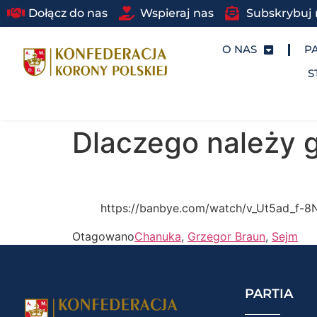
Dołącz do nas
Wspieraj nas
Subskrybuj 
O NAS
P
S
Dlaczego należy 
https://banbye.com/watch/v_Ut5ad_f-
Otagowano
Chanuka
,
Grzegor Braun
,
Sejm
PARTIA