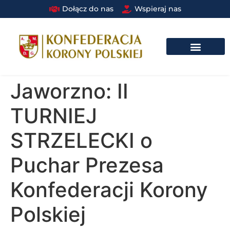
Dołącz do nas
Wspieraj nas
DRUŻYNA BRAUNA W STRUKTURACH PAŃSTWOWYCH I SAMORZĄDOWYCH​
Jaworzno: II
TURNIEJ
STRZELECKI o
Puchar Prezesa
Konfederacji Korony
Polskiej