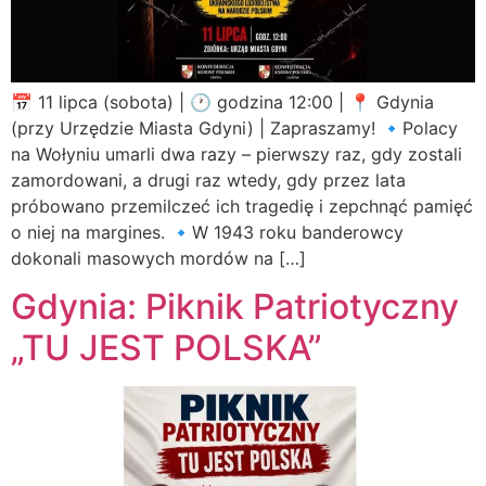
📅 11 lipca (sobota) | 🕐 godzina 12:00 | 📍 Gdynia
(przy Urzędzie Miasta Gdyni) | Zapraszamy! 🔹Polacy
na Wołyniu umarli dwa razy – pierwszy raz, gdy zostali
zamordowani, a drugi raz wtedy, gdy przez lata
próbowano przemilczeć ich tragedię i zepchnąć pamięć
o niej na margines. 🔹W 1943 roku banderowcy
dokonali masowych mordów na […]
Gdynia: Piknik Patriotyczny
„TU JEST POLSKA”