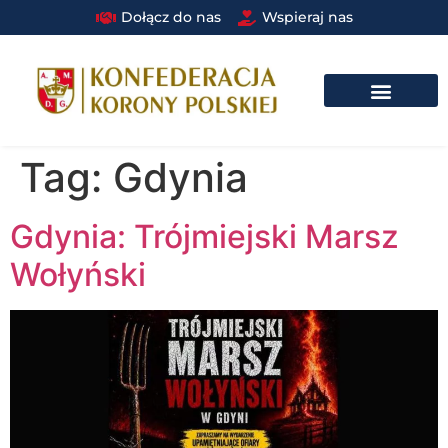
Dołącz do nas
Wspieraj nas
DRUŻYNA BRAUNA W STRUKTURACH PAŃSTWOWYCH I SAMORZĄDOWYCH​
Tag:
Gdynia
Gdynia: Trójmiejski Marsz
Wołyński