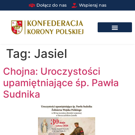
Dołącz do nas
Wspieraj nas
DRUŻYNA BRAUNA W STRUKTURACH PAŃSTWOWYCH I SAMORZĄDOWYCH​
Tag:
Jasiel
Chojna: Uroczystości
upamiętniające śp. Pawła
Sudnika