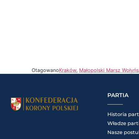
Otagowano
Kraków
,
Małopolski Marsz Wołyńs
PARTIA
Historia part
Władze parti
Nasze postu