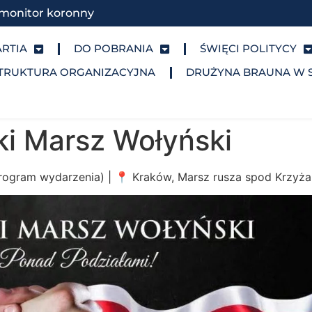
monitor koronny
ARTIA
DO POBRANIA
ŚWIĘCI POLITYCY
TRUKTURA ORGANIZACYJNA
DRUŻYNA BRAUNA W 
ki Marsz Wołyński
 program wydarzenia) | 📍 Kraków, Marsz rusza spod Krzyż