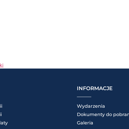
ki
INFORMACJE
ii
Wydarzenia
i
Dokumenty do pobran
laty
Galeria