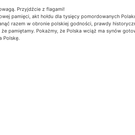
powagą. Przyjdźcie z flagami!
odowej pamięci, akt hołdu dla tysięcy pomordowanych Polak
nąć razem w obronie polskiej godności, prawdy historycz
, że pamiętamy. Pokażmy, że Polska wciąż ma synów gotow
a Polskę.