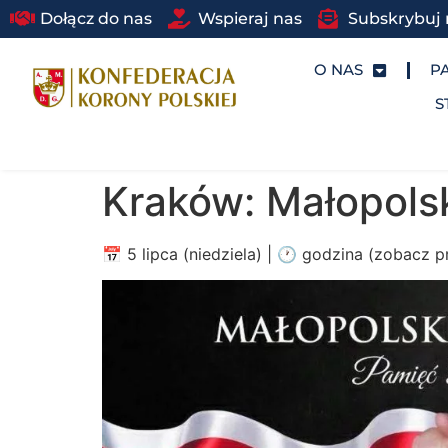
Dołącz do nas
Wspieraj nas
Subskrybuj 
O NAS
P
S
Kraków: Małopols
📅 5 lipca (niedziela) | 🕐 godzina (zobacz