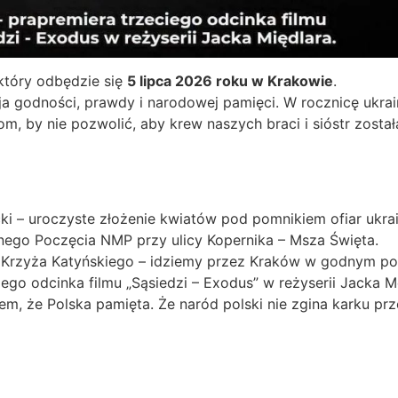
 który odbędzie się
5 lipca 2026 roku w Krakowie
.
cja godności, prawdy i narodowej pamięci. W rocznicę ukra
 by nie pozwolić, aby krew naszych braci i sióstr zosta
i – uroczyste złożenie kwiatów pod pomnikiem ofiar ukrai
nego Poczęcia NMP przy ulicy Kopernika – Msza Święta.
 Krzyża Katyńskiego – idziemy przez Kraków w godnym po
ego odcinka filmu „Sąsiedzi – Exodus” w reżyserii Jacka M
m, że Polska pamięta. Że naród polski nie zgina karku pr