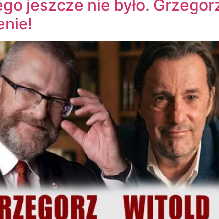
go jeszcze nie było. Grzegorz
enie!