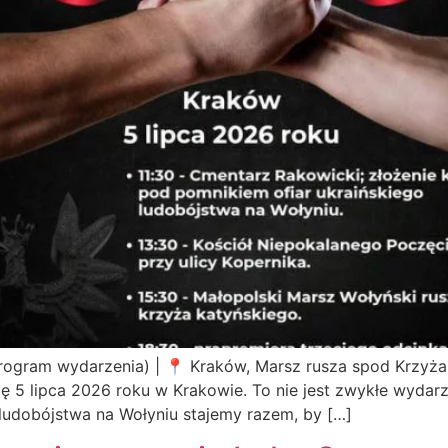
 program wydarzenia) | 📍 Kraków, Marsz rusza spod Krzy
ę 5 lipca 2026 roku w Krakowie. To nie jest zwykłe wydarz
ludobójstwa na Wołyniu stajemy razem, by […]