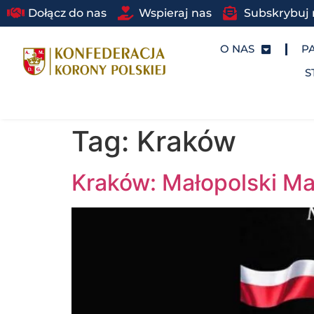
Dołącz do nas
Wspieraj nas
Subskrybuj 
O NAS
P
S
Tag:
Kraków
Kraków: Małopolski Ma