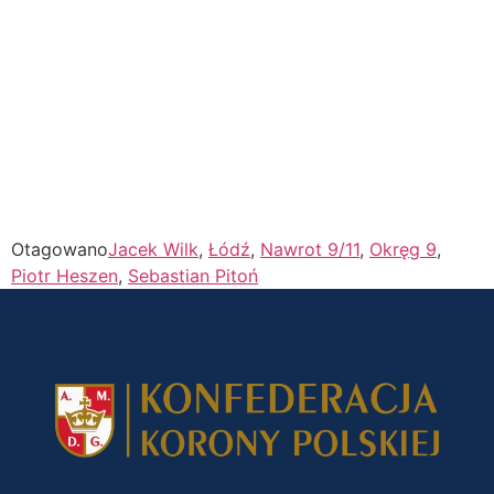
Otagowano
Jacek Wilk
,
Łódź
,
Nawrot 9/11
,
Okręg 9
,
Piotr Heszen
,
Sebastian Pitoń