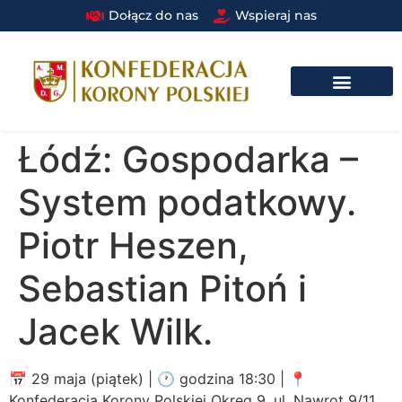
Dołącz do nas
Wspieraj nas
DRUŻYNA BRAUNA W STRUKTURACH PAŃSTWOWYCH I SAMORZĄDOWYCH​
Łódź: Gospodarka –
System podatkowy.
Piotr Heszen,
Sebastian Pitoń i
Jacek Wilk.
📅 29 maja (piątek) | 🕐 godzina 18:30 | 📍
Konfederacja Korony Polskiej Okręg 9, ul. Nawrot 9/11,