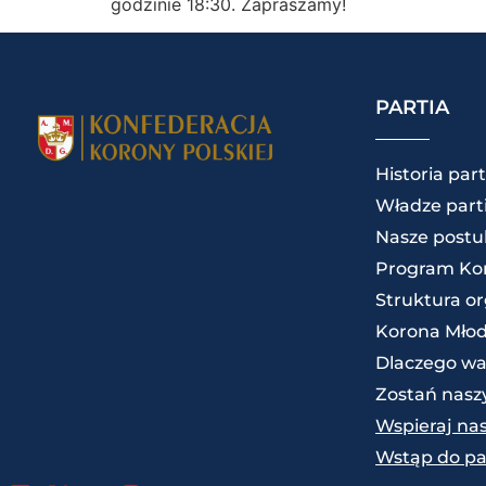
godzinie 18:30. Zapraszamy!
PARTIA
Historia part
Władze parti
Nasze postu
Program Kon
Struktura o
Korona Mło
Dlaczego wa
Zostań nas
Wspieraj na
Wstąp do par