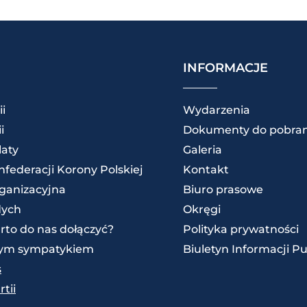
INFORMACJE
ii
Wydarzenia
i
Dokumenty do pobran
laty
Galeria
federacji Korony Polskiej
Kontakt
rganizacyjna
Biuro prasowe
dych
Okręgi
rto do nas dołączyć?
Polityka prywatności
zym sympatykiem
Biuletyn Informacji Pu
s
tii